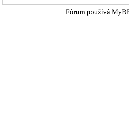
Fórum používá
MyB