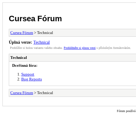
Cursea Fórum
Cursea Fórum
> Technical
Úplná verze:
Technical
Prohlížíte si holou variantu vašeho obsahu.
Prohlédněte si plnou verzi
s příslušným formátováním.
Technical
Dceřinná fóra:
Support
Bug Reports
Cursea Fórum
> Technical
Fórum použív