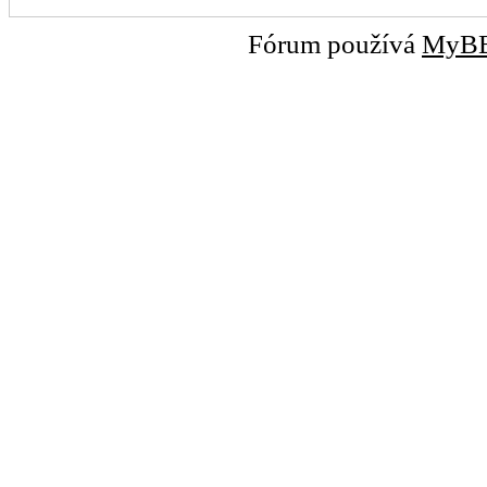
Fórum používá
MyB