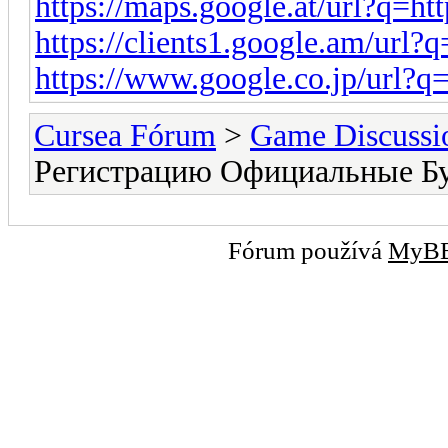
https://maps.google.at/url?q=htt
https://clients1.google.am/url?q
https://www.google.co.jp/url?q
Cursea Fórum
>
Game Discussi
Регистрацию Официальные Б
Fórum používá
MyB