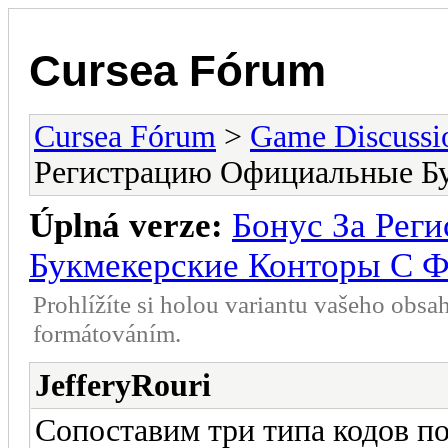
Cursea Fórum
Cursea Fórum
>
Game Discussi
Регистрацию Официальные Б
Úplná verze:
Бонус За Рег
Букмекерские Конторы С 
Prohlížíte si holou variantu vašeho obsa
formátováním.
JefferyRouri
Сопоставим три типа кодов п