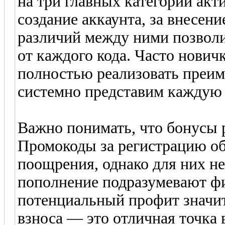
на три главных категории ак
создание аккаунта, за внесени
различий между ними позвол
от каждого кода. Часто нович
полностью реализовать преи
системно представим каждую 
Важно понимать, что бонусы 
Промокоды за регистрацию о
поощрения, однако для них не
пополнение подразумевают фи
потенциальный профит значит
взноса — это отличная точка в