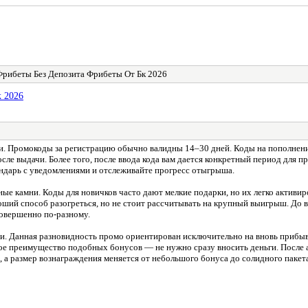
рибеты Без Депозита Фрибеты От Бк 2026
 2026
и. Промокоды за регистрацию обычно валидны 14–30 дней. Коды на пополнени
ле выдачи. Более того, после ввода кода вам дается конкретный период для п
ендарь с уведомлениями и отслеживайте прогресс отыгрыша.
ые камни. Коды для новичков часто дают мелкие подарки, но их легко активи
роший способ разогреться, но не стоит рассчитывать на крупный выигрыш. До
совершенно по-разному.
и. Данная разновидность промо ориентирован исключительно на вновь прибывш
ое преимущество подобных бонусов — не нужно сразу вносить деньги. После ак
а размер вознаграждения меняется от небольшого бонуса до солидного пакета