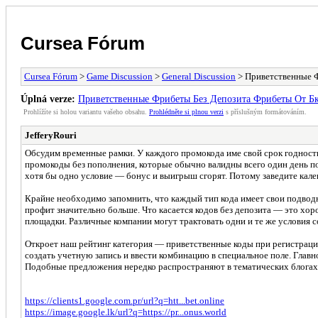
Cursea Fórum
Cursea Fórum
>
Game Discussion
>
General Discussion
> Приветственные Ф
Úplná verze:
Приветственные Фрибеты Без Депозита Фрибеты От Бк
Prohlížíte si holou variantu vašeho obsahu.
Prohlédněte si plnou verzi
s příslušným formátováním.
JefferyRouri
Обсудим временные рамки. У каждого промокода име свой срок годност
промокоды без пополнения, которые обычно валидны всего один день пос
хотя бы одно условие — бонус и выигрыш сгорят. Потому заведите кал
Крайне необходимо запомнить, что каждый тип кода имеет свои подводн
профит значительно больше. Что касается кодов без депозита — это хо
площадки. Различные компании могут трактовать одни и те же условия 
Откроет наш рейтинг категория — приветственные коды при регистраци
создать учетную запись и ввести комбинацию в специальное поле. Главн
Подобные предложения нередко распространяют в тематических блогах, 
https://clients1.google.com.pr/url?q=htt...bet.online
https://image.google.lk/url?q=https://pr...onus.world