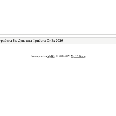
рибеты Без Депозита Фрибеты От Бк 2026
Fórum používá
MyBB
, © 2002-2026
MyBB Group