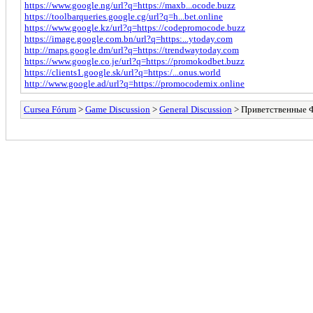
https://www.google.ng/url?q=https://maxb...ocode.buzz
https://toolbarqueries.google.cg/url?q=h...bet.online
https://www.google.kz/url?q=https://codepromocode.buzz
https://image.google.com.bn/url?q=https:...ytoday.com
http://maps.google.dm/url?q=https://trendwaytoday.com
https://www.google.co.je/url?q=https://promokodbet.buzz
https://clients1.google.sk/url?q=https:/...onus.world
http://www.google.ad/url?q=https://promocodemix.online
Cursea Fórum
>
Game Discussion
>
General Discussion
> Приветственные Ф