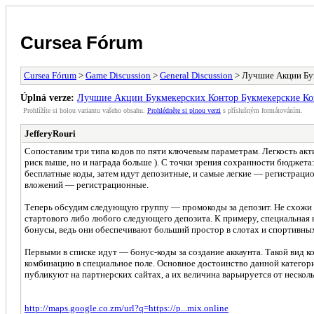
Cursea Fórum
Cursea Fórum
>
Game Discussion
>
General Discussion
> Лучшие Акции Бу
Úplná verze:
Лучшие Акции Букмекерских Контор Букмекерские Ко
Prohlížíte si holou variantu vašeho obsahu.
Prohlédněte si plnou verzi
s příslušným formátováním.
JefferyRouri
Сопоставим три типа кодов по пяти ключевым параметрам. Легкость акт
риск выше, но и награда больше ). С точки зрения сохранности бюджет
бесплатные коды, затем идут депозитные, и самые легкие — регистраци
вложений — регистрационные.
Теперь обсудим следующую группу — промокоды за депозит. Не схожи с
стартового либо любого следующего депозита. К примеру, специальная 
бонусы, ведь они обеспечивают больший простор в слотах и спортивных
Первыми в списке идут — бонус-коды за создание аккаунта. Такой вид к
комбинацию в специальное поле. Основное достоинство данной категори
публикуют на партнерских сайтах, а их величина варьируется от нескол
http://maps.google.co.zm/url?q=https://p...mix.online