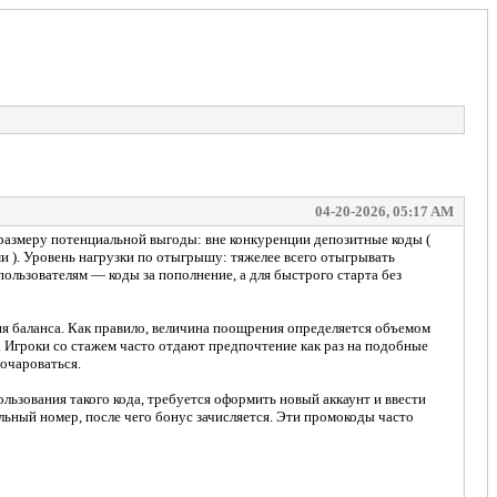
04-20-2026, 05:17 AM
 размеру потенциальной выгоды: вне конкуренции депозитные коды (
и ). Уровень нагрузки по отыгрышу: тяжелее всего отыгрывать
ользователям — коды за пополнение, а для быстрого старта без
я баланса. Как правило, величина поощрения определяется объемом
. Игроки со стажем часто отдают предпочтение как раз на подобные
очароваться.
льзования такого кода, требуется оформить новый аккаунт и ввести
льный номер, после чего бонус зачисляется. Эти промокоды часто