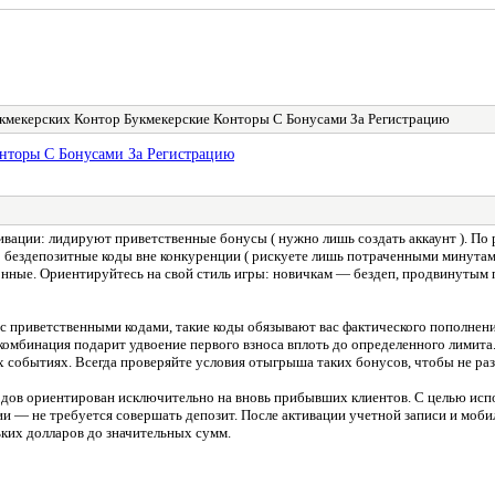
кмекерских Контор Букмекерские Конторы С Бонусами За Регистрацию
нторы С Бонусами За Регистрацию
ивации: лидируют приветственные бонусы ( нужно лишь создать аккаунт ). По
а: бездепозитные коды вне конкуренции ( рискуете лишь потраченными минутам
онные. Ориентируйтесь на свой стиль игры: новичкам — бездеп, продвинутым п
 приветственными кодами, такие коды обязывают вас фактического пополнени
комбинация подарит удвоение первого взноса вплоть до определенного лимита
 событиях. Всегда проверяйте условия отыгрыша таких бонусов, чтобы не раз
одов ориентирован исключительно на вновь прибывших клиентов. С целью испо
и — не требуется совершать депозит. После активации учетной записи и моби
ьких долларов до значительных сумм.