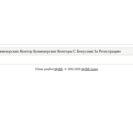
кмекерских Контор Букмекерские Конторы С Бонусами За Регистрацию
Fórum používá
MyBB
, © 2002-2026
MyBB Group