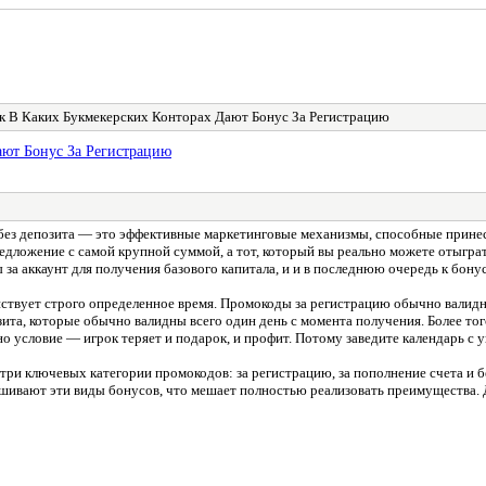
 В Каких Букмекерских Конторах Дают Бонус За Регистрацию
ют Бонус За Регистрацию
 без депозита — это эффективные маркетинговые механизмы, способные принес
едложение с самой крупной суммой, а тот, который вы реально можете отыгра
за аккаунт для получения базового капитала, и и в последнюю очередь к бону
твует строго определенное время. Промокоды за регистрацию обычно валидны
ита, которые обычно валидны всего один день с момента получения. Более тог
но условие — игрок теряет и подарок, и профит. Потому заведите календарь с
три ключевых категории промокодов: за регистрацию, за пополнение счета и 
ешивают эти виды бонусов, что мешает полностью реализовать преимущества.