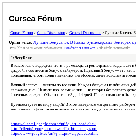
Cursea Fórum
Cursea Fórum
>
Game Discussion
>
General Discussion
> Лучшие Бонусы Бк
Úplná verze:
Лучшие Бонусы Бк В Каких Букмекерских Конторах Да
Prohlížíte si holou variantu vašeho obsahu.
Prohlédněte si plnou verzi
s příslušným formátováním.
JefferyRouri
В заключение подведем итоги: промокоды за регистрацию, за депозит и
цифрой, а соотносить бонус с вейджером. Идеальный бонус — это не пр
пополнения, чтобы понять механику платформы, далее используйте коды 
Важный аспект — лимиты по времени. Каждая бонусная комбинация дейс
несколько дней. Наименьшее время жизни — категория без первого депоз
бонусных средств. Обычно это от 3 до 14 дней. Просрочили хотя бы од
Путешествуете по миру акций? В этом материале мы детально разберем 
максимально эффективно использовать каждого кода. Часто новички см
https://clients1.google.com.ar/url?q=htt...scod.click
http://clients1.google.com.tw/url?q=http...oday.store
https://www.google.cv/url?q=https://vipp...bet.online