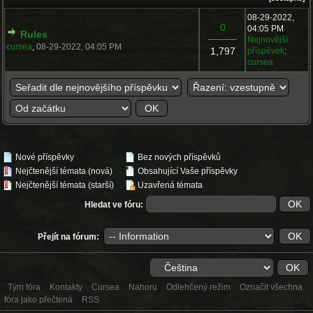
08-29-2022,
0
04:05 PM
Rules
Nejnovější
cursea
,
08-29-2022, 04:05 PM
1,797
příspěvek
:
cursea
Nové příspěvky
Bez nových příspěvků
Nejčtenější témata (nová)
Obsahující Vaše příspěvky
Nejčtenější témata (starší)
Uzavřená témata
Hledat ve fóru:
Přejít na fórum:
Tým fóra
Kontakty
Cursea
Nahoru
Odlehčený režim
Označit všechna
fóra jako přečtená
RSS