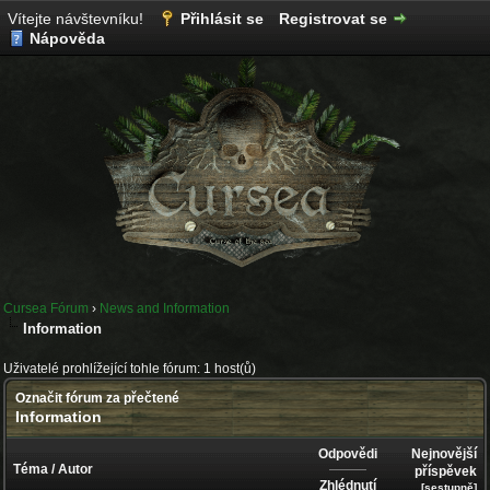
Vítejte návštevníku!
Přihlásit se
Registrovat se
Nápověda
Cursea Fórum
›
News and Information
Information
Uživatelé prohlížející tohle fórum: 1 host(ů)
Označit fórum za přečtené
Information
Odpovědi
Nejnovější
Téma
/
Autor
příspěvek
Zhlédnutí
[
sestupně
]