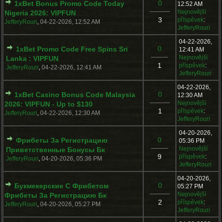
0
1xBet Bonus Promo Code Today
12:52 AM
Nejnovější
Nigeria 2026: VIPFUN
3
příspěvek
:
JefferyRouri
,
04-22-2026, 12:52 AM
JefferyRouri
04-22-2026,
0
1xBet Promo Code Free Spins Sri
12:41 AM
Nejnovější
Lanka : VIPFUN
1
příspěvek
:
JefferyRouri
,
04-22-2026, 12:41 AM
JefferyRouri
04-22-2026,
0
1xBet Casino Bonus Code Malaysia
12:30 AM
Nejnovější
2026: VIPFUN - Up to $130
1
příspěvek
:
JefferyRouri
,
04-22-2026, 12:30 AM
JefferyRouri
04-20-2026,
0
Фрибеты За Регистрацию
05:36 PM
Nejnovější
Приветственные Бонусы Бк
9
příspěvek
:
JefferyRouri
,
04-20-2026, 05:36 PM
JefferyRouri
04-20-2026,
0
Букмекерские С Фрибетом
05:27 PM
Nejnovější
Фрибеты За Регистрацию Бк
2
příspěvek
:
JefferyRouri
,
04-20-2026, 05:27 PM
JefferyRouri