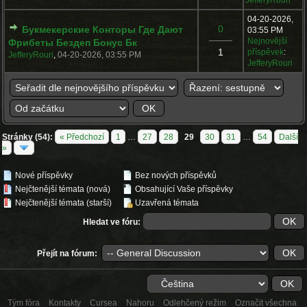
04-20-2026,
0
Букмекерские Конторы Где Дают
03:55 PM
Nejnovější
Фрибеты Бездеп Бонус Бк
1
příspěvek
:
JefferyRouri
,
04-20-2026, 03:55 PM
JefferyRouri
Stránky (54):
« Předchozí
1
…
27
28
29
30
31
…
54
Další
»
Nové příspěvky
Bez nových příspěvků
Nejčtenější témata (nová)
Obsahující Vaše příspěvky
Nejčtenější témata (starší)
Uzavřená témata
Hledat ve fóru:
Přejít na fórum:
Tým fóra
Kontakty
Cursea
Nahoru
Odlehčený režim
Označit všechna