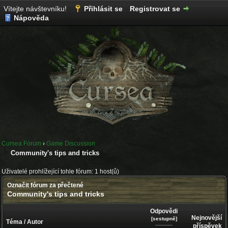
Vítejte návštevníku!
Přihlásit se
Registrovat se
Nápověda
Cursea Fórum
›
Game Discussion
Community's tips and tricks
Uživatelé prohlížející tohle fórum: 1 host(ů)
Označit fórum za přečtené
Community's tips and tricks
Odpovědi
Nejnovější
[
sestupně
]
Téma
/
Autor
příspěvek