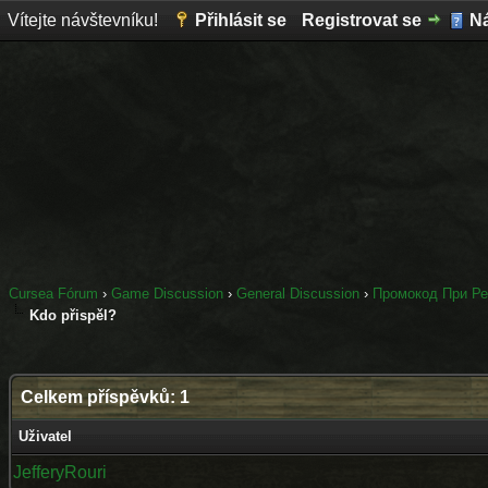
Vítejte návštevníku!
Přihlásit se
Registrovat se
N
Cursea Fórum
›
Game Discussion
›
General Discussion
›
Промокод При Ре
Kdo přispěl?
Celkem příspěvků: 1
Uživatel
JefferyRouri