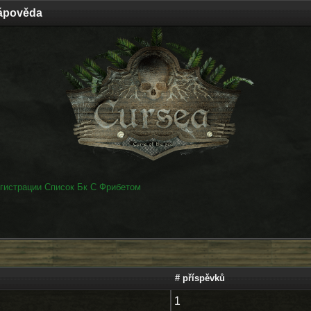
ápověda
гистрации Список Бк С Фрибетом
# příspěvků
1