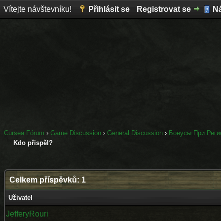
Vítejte návštevníku!
Přihlásit se
Registrovat se
N
Cursea Fórum
›
Game Discussion
›
General Discussion
›
Бонусы При Реги
Kdo přispěl?
Celkem příspěvků: 1
Uživatel
JefferyRouri