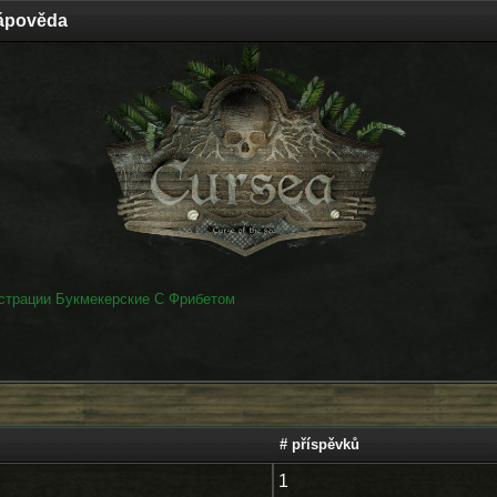
ápověda
страции Букмекерские С Фрибетом
# příspěvků
1