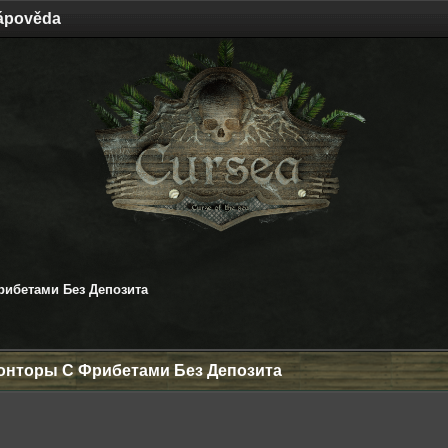
ápověda
рибетами Без Депозита
онторы С Фрибетами Без Депозита