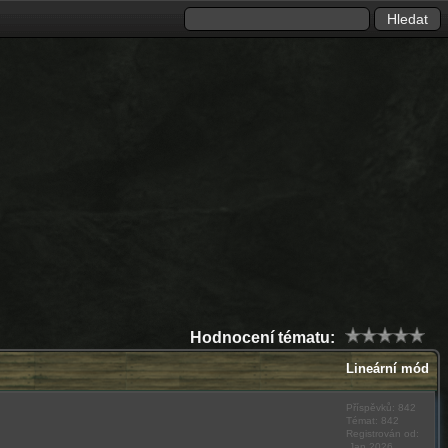
Hodnocení tématu:
Lineární mód
Příspěvků: 842
Témat: 842
Registrován od:
Jan 2026