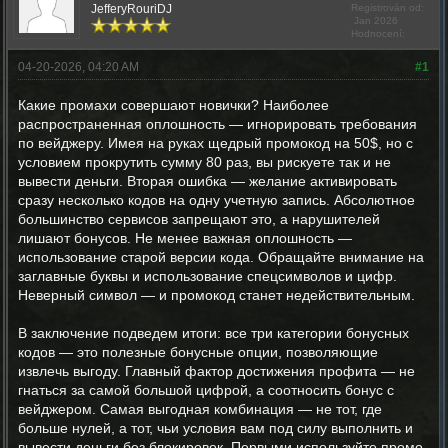
JefferyRouriDJ
Registrován od:
Jan 2026
Hodnocení:
0
04-20-2026, 04:20 AM
#1
Какие промахи совершают новички? Наиболее
распространенная оплошность — игнорировать требования
по вейджеру. Имея на руках щедрый промокод на 50$, но с
условием прокрутить сумму 80 раз, вы рискуете так и не
вывести деньги. Вторая ошибка — желание активировать
сразу несколько кодов на одну учетную запись. Абсолютное
большинство сервисов запрещают это, а нарушителей
лишают бонусов. Не менее важная оплошность —
использование старой версии кода. Обращайте внимание на
заглавные буквы и использование спецсимволов и цифр.
Неверный символ — и промокод станет недействительным.
В заключение подведем итоги: все три категории бонусных
кодов — это полезные бонусные опции, позволяющие
извлечь выгоду. Главный фактор достижения профита — не
гнаться за самой большой цифрой, а соотносить бонус с
вейджером. Самая выгодная комбинация — не тот, где
больше нулей, а тот, чьи условия вам под силу выполнить и
вывести деньги без блокировок. Первыми используйте промо