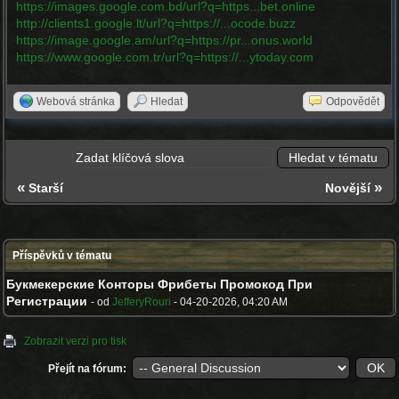
https://images.google.com.bd/url?q=https...bet.online
http://clients1.google.lt/url?q=https://...ocode.buzz
https://image.google.am/url?q=https://pr...onus.world
https://www.google.com.tr/url?q=https://...ytoday.com
Webová stránka
Hledat
Odpovědět
«
»
Starší
Novější
Příspěvků v tématu
Букмекерские Конторы Фрибеты Промокод При
Регистрации
- od
JefferyRouri
- 04-20-2026, 04:20 AM
Zobrazit verzi pro tisk
Přejít na fórum: