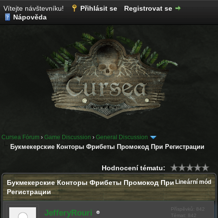
Vítejte návštevníku!
Přihlásit se
Registrovat se
Nápověda
Cursea Fórum
›
Game Discussion
›
General Discussion
Букмекерские Конторы Фрибеты Промокод При Регистрации
Hodnocení tématu:
Букмекерские Конторы Фрибеты Промокод При
Lineární mód
Регистрации
Příspěvků: 842
JefferyRouri
Témat: 842