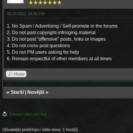
08-29-2022, 04:05 PM
1. No Spam / Advertising / Self-promote in the forums
2. Do not post copyright-infringing material
3. Do not post “offensive” posts, links or images
4. Do not cross post questions
5. Do not PM users asking for help
6. Remain respectful of other members at all times
Hledat
«
»
Starší
|
Novější
Zobrazit verzi pro tisk
Uživatel(é) prohlížející tohle téma: 1 host(ů)