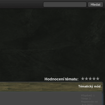
Hodnocení tématu:
Tématický mód
Příspěvků: 1
Témat: 1
Registrován od:
Aug 2022