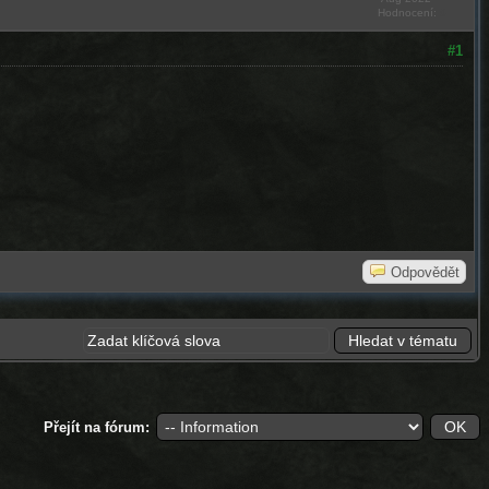
Hodnocení:
0
#1
Odpovědět
Přejít na fórum: