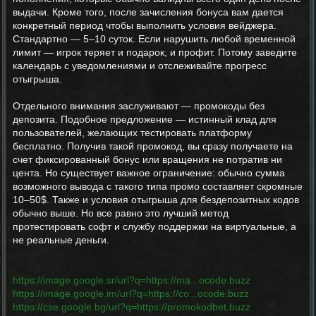
выдачи. Кроме того, после зачисления бонуса вам дается
конкретный период чтобы выполнить условия вейджера.
Стандартно — 5–10 суток. Если нарушить любой временной
лимит — игрок теряет и подарок, и профит. Потому заведите
календарь с уведомлениями и отслеживайте прогресс
отыгрыша.
Отдельного внимания заслуживают — промокоды без
депозита. Подобное предложение — истинный клад для
пользователей, желающих тестировать платформу
бесплатно. Получив такой промокод, вы сразу получаете на
счет фиксированный бонус или вращения не потратив ни
цента. Но существует важное ограничение: обычно сумма
возможного вывода с такого типа промо составляет скромные
10–50$. Также и условия отыгрыша для бездепозитных кодов
обычно выше. Но все равно это лучший метод
протестировать софт и службу поддержки на виртуальные, а
не реальные деньги.
https://image.google.sr/url?q=https://ma...ocode.buzz
https://image.google.im/url?q=https://co...ocode.buzz
https://cse.google.bg/url?q=https://promokodbet.buzz