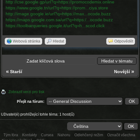
http://cse.google.gp/url?q=https://promocodemix.online
https://www.google.tn/url?q=https://prom...ciya.store
http://image.google.ie/url?q=https://max...ocode.buzz
https://maps.google.com.sa/url?q=https:/...ocode.buzz
https://toolbarqueries.google.it/url?q=h...scod.click
Webová stránka
Hledat
Odpovědět
«
»
Starší
Novější
Zobrazit verzi pro tisk
Přejít na fórum:
Uživatel(é) prohlížející tohle téma: 1 host(ů)
Tým fóra
Kontakty
Cursea
Nahoru
Odlehčený režim
Označit všechna