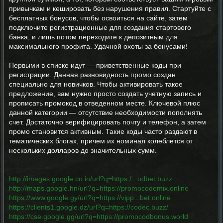
привычкам и кешировать без нарушения правил. Стартуйте с
бесплатных бонусов, чтобы освоиться на сайте, затем
подключите регистрационные для создания стартового
банка, и лишь потом переходите к депозитным для
максимального профита. Удачной охоты за бонусами!
Первыми в списке идут — приветственные коды при
регистрации. Данная разновидность промо создан
специально для новичков. Чтобы активировать такое
предложение, вам нужно просто создать учетную запись и
прописать промокод в отведенном месте. Ключевой плюс
данной категории — отсутствие необходимости пополнять
счет. Достаточно верифицировать почту и телефон, а затем
промо становится активным. Такие коды часто раздают в
тематических блогах, причем их номинал колеблется от
нескольких долларов до значительных сумм.
http://images.google.co.in/url?q=https:/...odbet.buzz
http://maps.google.hn/url?q=https://promocodemix.online
https://www.google.gy/url?q=https://vipp...bet.online
https://clients1.google.dz/url?q=https://codec.buzz/
https://cse.google.gg/url?q=https://promocodbonus.world