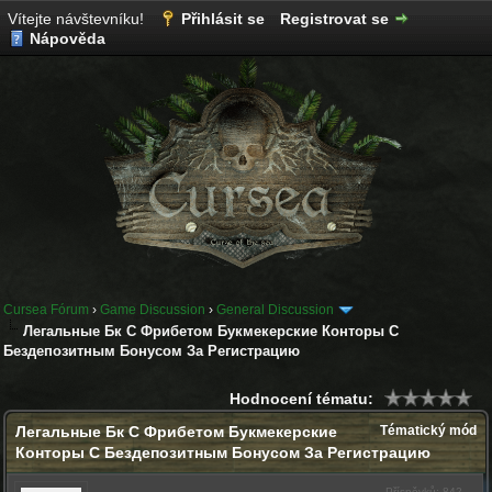
Vítejte návštevníku!
Přihlásit se
Registrovat se
Nápověda
Cursea Fórum
›
Game Discussion
›
General Discussion
Легальные Бк С Фрибетом Букмекерские Конторы С
Бездепозитным Бонусом За Регистрацию
Hodnocení tématu:
Легальные Бк С Фрибетом Букмекерские
Tématický mód
Конторы С Бездепозитным Бонусом За Регистрацию
Příspěvků: 842