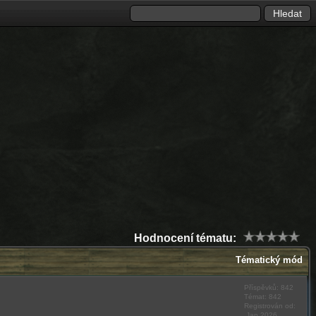
Hodnocení tématu:
Tématický mód
Příspěvků: 842
Témat: 842
Registrován od:
Jan 2026