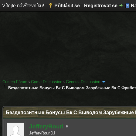
Vítejte návštevníku!
Přihlásit se
Registrovat se
N
Cursea Fórum
›
Game Discussion
›
General Discussion
Бездепозитные Бонусы Бк С Выводом Зарубежные Бк С Фрибет
0 Hlas(ů) - 0 Průměr
1
2
3
4
5
Бездепозитные Бонусы Бк С Выводом Зарубежные Б
JefferyRouri
JefferyRouriDJ