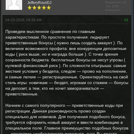
JefferyRouriDJ
Registrován od:
Jan 2026
Hodnocení:
0
04-20-2026, 04:36 AM
#1
Проведем мысленное сравнение по главным
характеристикам. По простоте получения: лидируют
приветственные бонусы ( нужно лишь создать аккаунт ). По
величине возможного профита: вне конкуренции депозитные
коды ( риск выше, но и награда больше ). С точки зрения
сохранности бюджета: бесплатные бонусы не несут угрозы (
нулевой финансовый риск ). По сложности отыгрыша: самые
жесткие условия у бездепа, следом — промо на пополнение,
и самые легкие — регистрационные. Ориентируйтесь на свой
стиль игры: новичкам — бездеп, игрокам со стажем — бонусы
на депозит, а тем, кто не хочет заморачиваться —
приветственные.
Начнем с самого популярного — приветственные коды при
регистрации. Данная разновидность промо создан
специально для новичков. Для получения подобного бонуса,
требуется оформить новый аккаунт и ввести комбинацию в
специальное поле. Главное преимущество подобных бонусов
— отсутствие необходимости пополнять счет. Вы просто